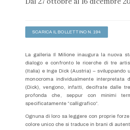
Dal 27 ottobre al 16 dicembre 2
SCARICA IL BOLLETTINO N. 194
La galleria Il Milione inaugura la nuova 
dialogo e confronto le ricerche di tre art
(Italia) e Inge Dick (Austria) – sviluppando 
monocroma individualmente interpretata d
(Dick), vengono, infatti, decifrate dalle t
profonda che, seppur con minimi ter
specificatamente “calligrafico”.
Ognuna di loro sa leggere con proprie forze, in
colore unico che si traduce in brani di auten