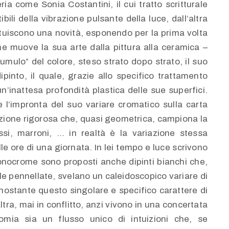
eria come Sonia Costantini, il cui tratto scritturale
li della vibrazione pulsante della luce, dall’altra
tuiscono una novità, esponendo per la prima volta
he muove la sua arte dalla pittura alla ceramica –
cumulo” del colore, steso strato dopo strato, il suo
into, il quale, grazie allo specifico trattamento
un’inattesa profondità plastica delle sue superfici.
e l’impronta del suo variare cromatico sulla carta
zione rigorosa che, quasi geometrica, campiona la
ossi, marroni, … in realtà è la variazione stessa
lle ore di una giornata. In lei tempo e luce scrivono
nocrome sono proposti anche dipinti bianchi che,
le pennellate, svelano un caleidoscopico variare di
onostante questo singolare e specifico carattere di
ltra, mai in conflitto, anzi vivono in una concertata
ia sia un flusso unico di intuizioni che, se