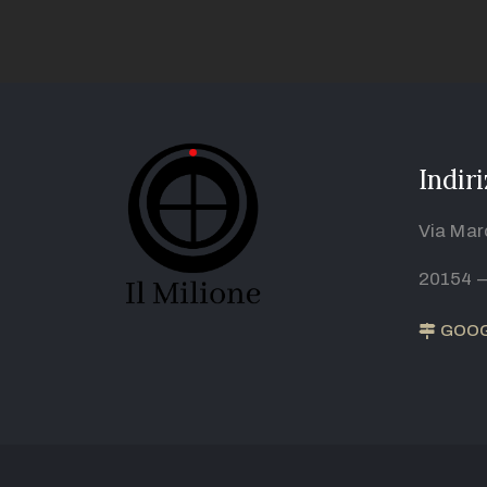
Indir
Via Mar
20154 –
GOOG