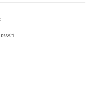
:
t page)"]