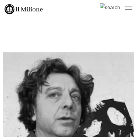
Home
Galleria
Artisti
Mostre
Bollettini
Spazio
News
Contatti